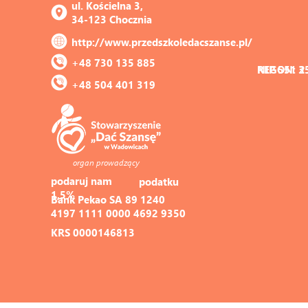
ul. Kościelna 3, 
34-123 Chocznia
http://www.przedszkoledacszanse.pl/
+48 730 135 885
REGON: 3
NIP 551 2
+48 504 401 319
organ prowadzący
podaruj nam 
podatku
1,5%
Bank Pekao SA 89 1240 
4197 1111 0000 4692 9350
KRS 0000146813