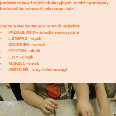
podczas zabaw i zajęć edukacyjnych, a także pomagały
budować świadomość własnego ciała.
Zadania realizowane w ramach projektu:
· PAŹDZIERNIK – ścieżka sensoryczna
· LISTOPAD - węch
· GRUDZIEŃ - wzrok
· STYCZEŃ - słuch
· LUTY - dotyk
· MARZEC - smak
· KWIECIEŃ – zmysł równowagi