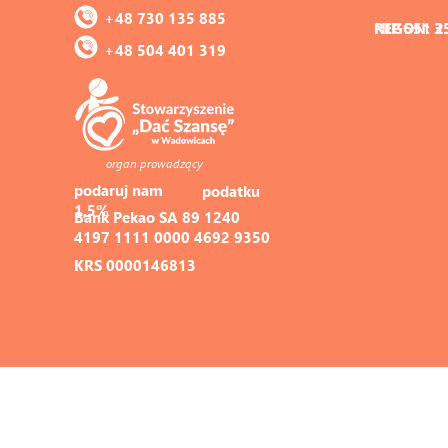
+48 730 135 885
REGON: 3
NIP 551 2
+48 504 401 319
organ prowadzący
podaruj nam 
podatku
1,5%
Bank Pekao SA 89 1240 
4197 1111 0000 4692 9350
KRS 0000146813