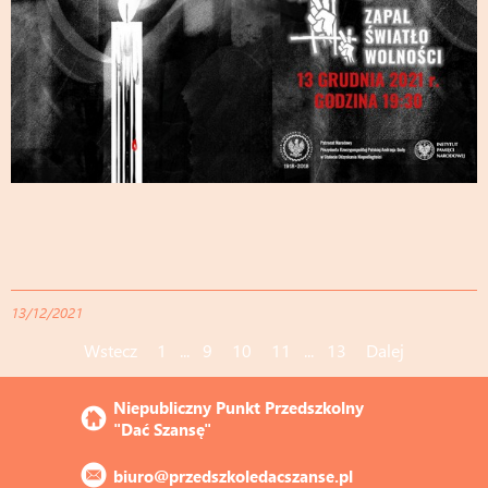
13/12/2021
Wstecz
1
...
9
10
11
...
13
Dalej
Niepubliczny Punkt Przedszkolny 
"Dać Szansę"
biuro@przedszkoledacszanse.pl