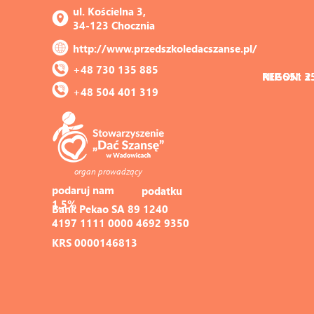
ul. Kościelna 3, 
34-123 Chocznia
http://www.przedszkoledacszanse.pl/
+48 730 135 885
REGON: 3
NIP 551 2
+48 504 401 319
organ prowadzący
podaruj nam 
podatku
1,5%
Bank Pekao SA 89 1240 
4197 1111 0000 4692 9350
KRS 0000146813