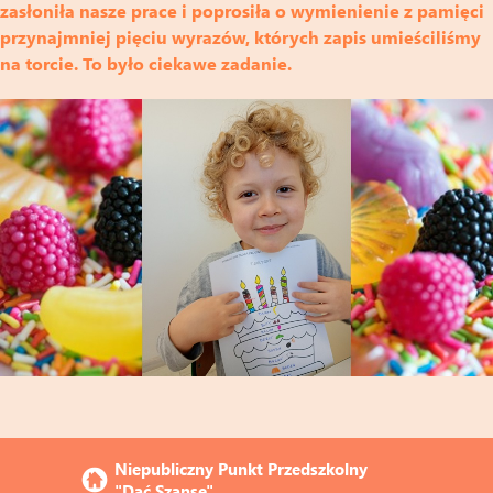
zasłoniła nasze prace i poprosiła o wymienienie z pamięci
przynajmniej pięciu wyrazów, których zapis umieściliśmy
na torcie. To było ciekawe zadanie.
Niepubliczny Punkt Przedszkolny 
"Dać Szansę"