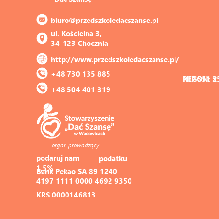
biuro@przedszkoledacszanse.pl
ul. Kościelna 3, 
34-123 Chocznia
http://www.przedszkoledacszanse.pl/
+48 730 135 885
REGON: 3
NIP 551 2
+48 504 401 319
organ prowadzący
podaruj nam 
podatku
1,5%
Bank Pekao SA 89 1240 
4197 1111 0000 4692 9350
KRS 0000146813