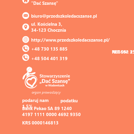
"Dać Szansę"
biuro@przedszkoledacszanse.pl
ul. Kościelna 3, 
34-123 Chocznia
http://www.przedszkoledacszanse.pl/
+48 730 135 885
REGON: 3
NIP 551 2
+48 504 401 319
organ prowadzący
podaruj nam 
podatku
1,5%
Bank Pekao SA 89 1240 
4197 1111 0000 4692 9350
KRS 0000146813