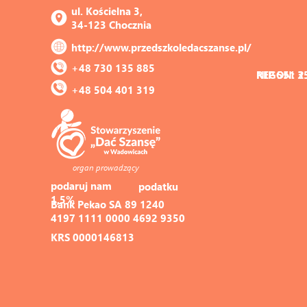
ul. Kościelna 3, 
34-123 Chocznia
http://www.przedszkoledacszanse.pl/
+48 730 135 885
REGON: 3
NIP 551 2
+48 504 401 319
organ prowadzący
podaruj nam 
podatku
1,5%
Bank Pekao SA 89 1240 
4197 1111 0000 4692 9350
KRS 0000146813