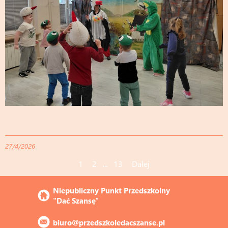
27/4/2026
1
2
...
13
Dalej
Niepubliczny Punkt Przedszkolny 
"Dać Szansę"
biuro@przedszkoledacszanse.pl