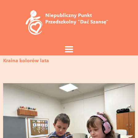
Niepubliczny Punkt 
Przedszkolny "Dać Szansę"
Kraina kolorów lata