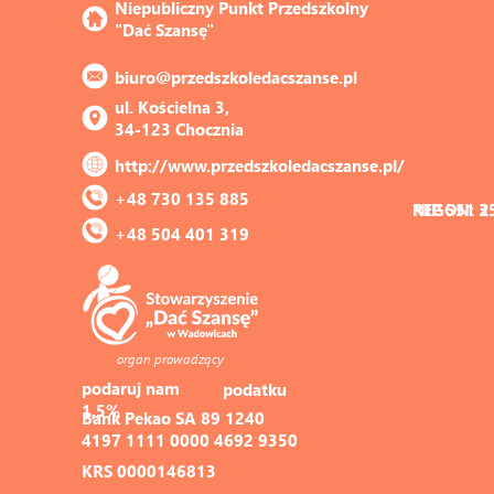
Niepubliczny Punkt Przedszkolny 
"Dać Szansę"
biuro@przedszkoledacszanse.pl
ul. Kościelna 3, 
34-123 Chocznia
http://www.przedszkoledacszanse.pl/
+48 730 135 885
REGON: 3
NIP 551 2
+48 504 401 319
organ prowadzący
podaruj nam 
podatku
1,5%
Bank Pekao SA 89 1240 
4197 1111 0000 4692 9350
KRS 0000146813