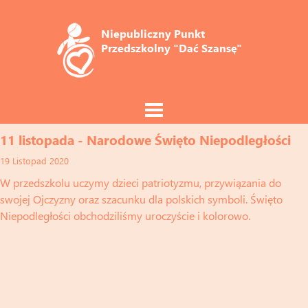
Niepubliczny Punkt 
Przedszkolny "Dać Szansę"
11 listopada - Narodowe Święto Niepodległości
19 Listopad 2020
W przedszkolu uczymy dzieci patriotyzmu, przywiązania do
swojej Ojczyzny oraz szacunku dla polskich symboli. Święto
Niepodległości obchodziliśmy uroczyście i kolorowo.