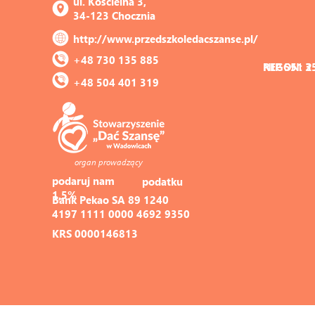
ul. Kościelna 3, 
34-123 Chocznia
http://www.przedszkoledacszanse.pl/
+48 730 135 885
REGON: 3
NIP 551 2
+48 504 401 319
organ prowadzący
podaruj nam 
podatku
1,5%
Bank Pekao SA 89 1240 
4197 1111 0000 4692 9350
KRS 0000146813