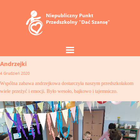
Niepubliczny Punkt 
Przedszkolny "Dać Szansę"
Andrzejki
4 Grudzień 2020
Wspólna zabawa andrzejkowa dostarczyła naszym przedszkolakom
wiele przeżyć i emocji. Było wesoło, bajkowo i tajemniczo.