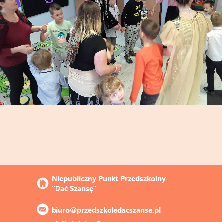
Niepubliczny Punkt Przedszkolny 
"Dać Szansę"
biuro@przedszkoledacszanse.pl