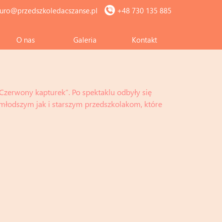
iuro@przedszkoledacszanse.pl
+48 730 135 885
O nas
Galeria
Kontakt
Czerwony kapturek”. Po spektaklu odbyły się
 młodszym jak i starszym przedszkolakom, które