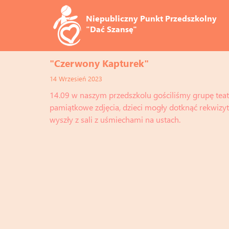
Niepubliczny Punkt Przedszkolny 
"Dać Szansę"
"Czerwony Kapturek"
14 Wrzesień 2023
14.09 w naszym przedszkolu gościliśmy grupę teat
pamiątkowe zdjęcia, dzieci mogły dotknąć rekwizy
wyszły z sali z uśmiechami na ustach.