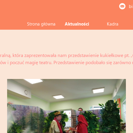
b
Strona główna
Aktualności
Kadra
ralną, która zaprezentowała nam przedstawienie kukiełkowe pt. „
tów i poczuć magię teatru. Przedstawienie podobało się zarówno