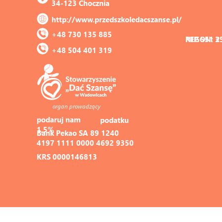
34-123 Chocznia
http://www.przedszkoledacszanse.pl/
+48 730 135 885
REGON: 3
NIP 551 2
+48 504 401 319
organ prowadzący
podaruj nam 
podatku
1,5%
Bank Pekao SA 89 1240 
4197 1111 0000 4692 9350
KRS 0000146813