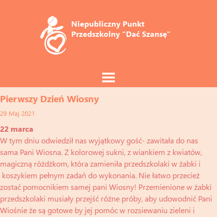
Niepubliczny Punkt 
Przedszkolny "Dać Szansę"
Pierwszy Dzień Wiosny
29 Maj 2021
22 marca
W tym dniu odwiedził nas wyjątkowy gość- zawitała do nas
sama Pani Wiosna. Z kolorowej sukni, z wiankiem z kwiatów,
magiczną różdżkom, która zamieniła przedszkolaki w żabki i
koszykiem pełnym zadań do wykonania. Nie łatwo przecież
zostać pomocnikiem samej pani Wiosny! Przemienione w żabki
przedszkolaki musiały przejść różne próby, aby udowodnić Pani
Wiośnie że są gotowe by jej pomóc w rozsiewaniu zieleni i