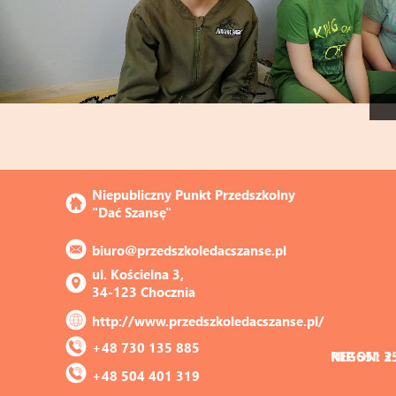
Niepubliczny Punkt Przedszkolny 
"Dać Szansę"
biuro@przedszkoledacszanse.pl
ul. Kościelna 3, 
34-123 Chocznia
http://www.przedszkoledacszanse.pl/
+48 730 135 885
REGON: 3
NIP 551 2
+48 504 401 319