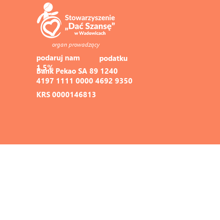
organ prowadzący
podaruj nam 
podatku
1,5%
Bank Pekao SA 89 1240 
4197 1111 0000 4692 9350
KRS 0000146813